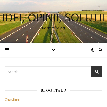
IDEI, OPINII, SOLUTII
Ne citesti pe noi
BLOG ITALO
Chestiuni