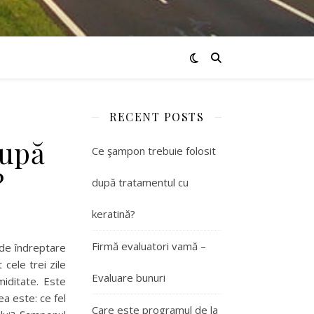
RECENT POSTS
după
Ce şampon trebuie folosit
?
după tratamentul cu
keratină?
Firmă evaluatori vamă –
 de îndreptare
cele trei zile
Evaluare bunuri
miditate. Este
ea este: ce fel
Care este programul de la