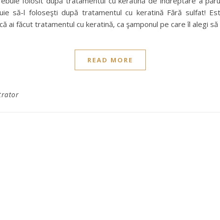
buie folosit după tratamentul cu keratină de îndreptare a păr
uie să-l foloseşti după tratamentul cu keratină Fără sulfat! E
ă ai făcut tratamentul cu keratină, ca şamponul pe care îl alegi să
READ MORE
trator