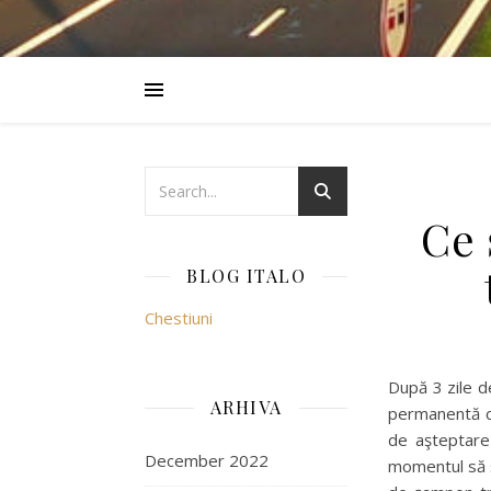
Ce 
BLOG ITALO
Chestiuni
După 3 zile d
ARHIVA
permanentă cu
de aşteptare 
December 2022
momentul să sp