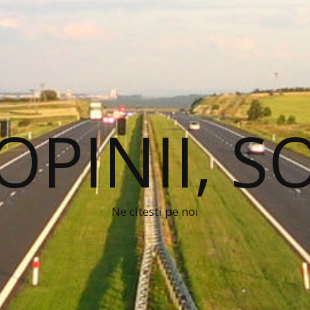
 OPINII, S
Ne citesti pe noi