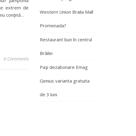
ului? Şamponul
ste extrem de
Western Union Braila Mall
 nu conţină…
Promenada?
Restaurant bun în centrul
Brăilei
0 Comments
Paşi dezabonare Emag
Genius varianta gratuita
de 3 luni