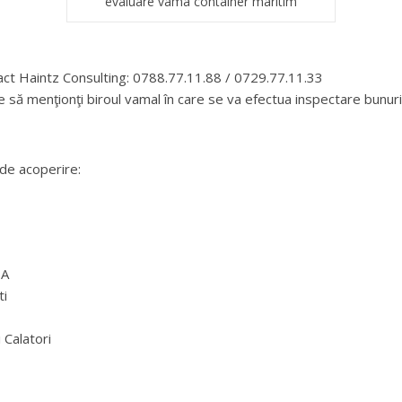
evaluare vama container maritim
ct Haintz Consulting: 0788.77.11.88 / 0729.77.11.33
 să menţionţi biroul vamal în care se va efectua inspectare bunuri
 de acoperire:
SA
ti
 Calatori