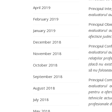
April 2019
Principiul Integ
evaluatorul aut
February 2019
Principiul Obie
evaluatorul au
January 2019
afecteze judec
December 2018
Principiul Confi
evaluatorul au
November 2018
relaţiilor prof
(dacă nu exist
October 2018
să nu foloseas
September 2018
Principiul Co
evaluatorul a
August 2018
pentru a oferi
tehnicile actu
July 2018
profesionale d
May 2018