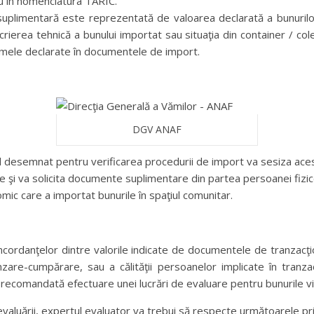
u în nomenclatura TARIC.
uplimentară este reprezentată de valoarea declarată a bunurilo
rierea tehnică a bunului importat sau situaţia din container / cole
umele declarate în documentele de import.
DGV ANAF
 desemnat pentru verificarea procedurii de import va sesiza ace
 şi va solicita documente suplimentare din partea persoanei fizic
mic care a importat bunurile în spaţiul comunitar.
ncordanţelor dintre valorile indicate de documentele de tranzacţio
zare-cumpărare, sau a călităţii persoanelor implicate în tranza
e recomandată efectuare unei lucrări de evaluare pentru bunurile v
evaluării, expertul evaluator va trebui să respecte următoarele prin