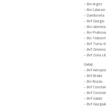
– Bvi Arges
– Bvi Calarasi
– Dambovita
– Bvf Giurgiu
– Bvi Ialomita
– Bvi Prahova
– Bvi Teleor
– Bvf Turnu 
– Bvf Zimnice
– Bvf Zona Li
Galaţi
– Bvf Aeropor
– Bvf Braila
– Bvi Buzau
– Bvf Consta
– Bvf Consta
– Bvf Galati
– Bvf Giurgiul