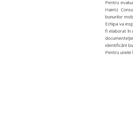
Pentru evalua
Haintz Consu
bunurilor mobi
Echipa va ins
fi elaborat în
documenteţiei
identificării b
Pentru unele l