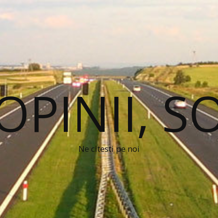
 OPINII, S
Ne citesti pe noi