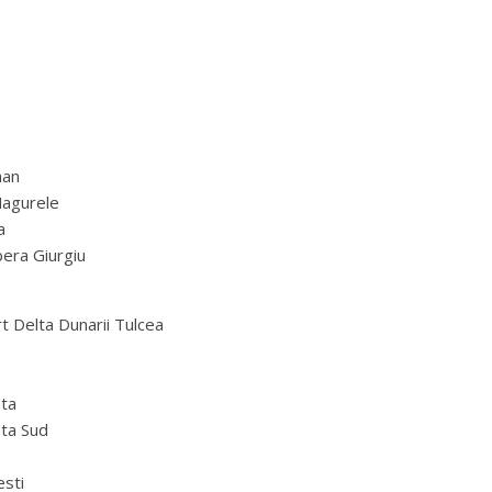
man
Magurele
a
bera Giurgiu
t Delta Dunarii Tulcea
nta
nta Sud
esti