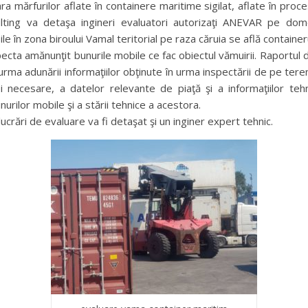
ra mărfurilor aflate în containere maritime sigilat, aflate în proc
lting va detaşa ingineri evaluatori autorizaţi ANEVAR pe domen
le în zona biroului Vamal teritorial pe raza căruia se află containeru
pecta amănunţit bunurile mobile ce fac obiectul vămuirii. Raportul 
 urma adunării informaţiilor obţinute în urma inspectării de pe teren
 necesare, a datelor relevante de piaţă şi a informaţiilor te
unurilor mobile şi a stării tehnice a acestora.
ucrări de evaluare va fi detaşat şi un inginer expert tehnic.