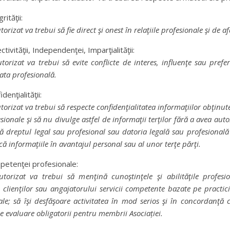
rităţii:
orizat va trebui să fie direct şi onest în relaţiile profesionale şi de af
ctivităţii, Independenţei, Imparţialităţii:
torizat va trebui să evite conflicte de interes, influenţe sau prefer
ata profesională.
denţialităţii:
torizat va trebui să respecte confidenţialitatea informaţiilor obţinu
esionale şi să nu divulge astfel de informaţii terţilor fără a avea auto
ă dreptul legal sau profesional sau datoria legală sau profesională
că informaţiile în avantajul personal sau al unor terţe părţi.
mpetenţei profesionale:
utorizat va trebui să menţină cunoştinţele şi abilităţile profesi
 clienţilor sau angajatorului servicii competente bazate pe practicile
ale; să îşi desfăşoare activitatea în mod serios şi în concordanţă
e evaluare obligatorii pentru membrii Asociației.