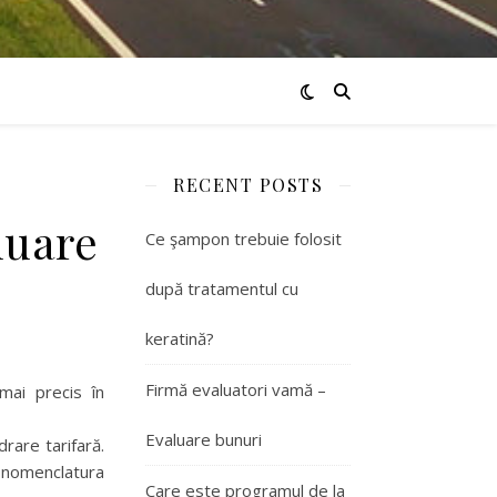
RECENT POSTS
luare
Ce şampon trebuie folosit
după tratamentul cu
keratină?
Firmă evaluatori vamă –
mai precis în
Evaluare bunuri
rare tarifară.
n nomenclatura
Care este programul de la