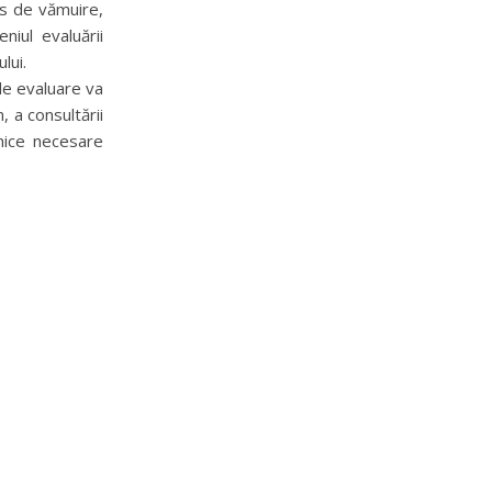
es de vămuire,
iul evaluării
lui.
de evaluare va
, a consultării
hnice necesare