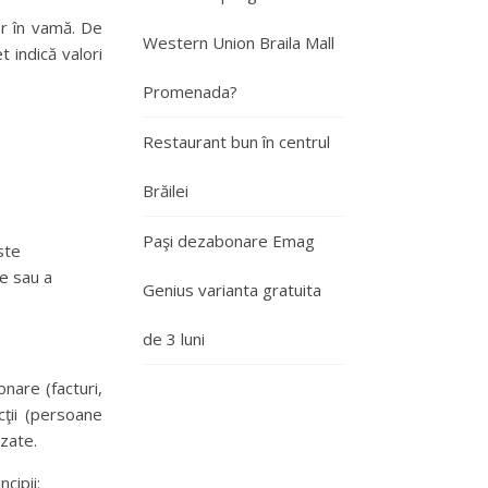
r în vamă. De
Western Union Braila Mall
t indică valori
Promenada?
Restaurant bun în centrul
Brăilei
Paşi dezabonare Emag
ste
e sau a
Genius varianta gratuita
de 3 luni
nare (facturi,
cţii (persoane
izate.
cipii: