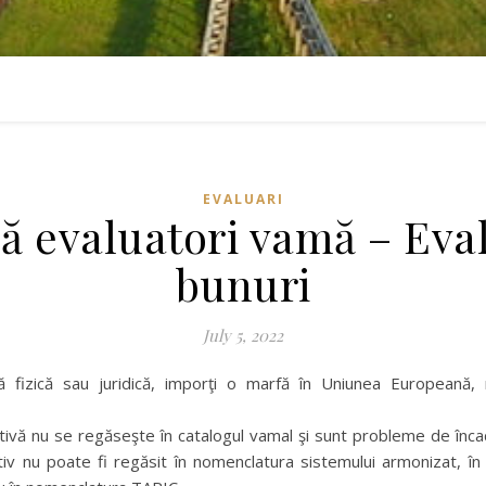
EVALUARI
ă evaluatori vamă – Eva
bunuri
July 5, 2022
ă fizică sau juridică, imporţi o marfă în Uniunea Europeană, 
ivă nu se regăseşte în catalogul vamal şi sunt probleme de încad
iv nu poate fi regăsit în nomenclatura sistemului armonizat, î