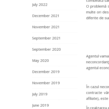
combinată sa
July 2022
O problemă s
multe ori desc
December 2021
diferite de s
November 2021
September 2021
September 2020
Agentul vamal
May 2020
neconcordanţe
agentul econo
December 2019
November 2019
În cazul neco
contracte vân
July 2019
afiliate), est
June 2019
În realizarea 