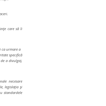
aceri.
inţe care să îi
te ca urmare a
ritate specifică
 de a divulga),
onale necesare
, legislaţia şi
 cu standardele