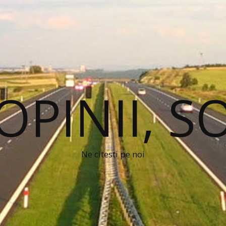
 OPINII, S
Ne citesti pe noi