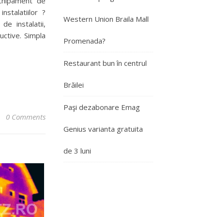
echipament de
nstalatiilor ?
Western Union Braila Mall
de instalatii,
uctive. Simpla
Promenada?
Restaurant bun în centrul
Brăilei
Paşi dezabonare Emag
0 Comments
Genius varianta gratuita
de 3 luni