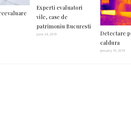
Experti evaluatori
reevaluare
vile, case de
patrimoniu Bucuresti
Detectare p
June 24, 2019
caldura
January 19, 2019