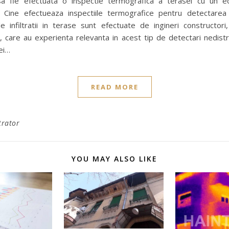
a fie efectuata o inspectie termografica a terasei cu un 
 Cine efectueaza inspectiile termografice pentru detectarea i
e infiltratii in terase sunt efectuate de ingineri constructori, 
, care au experienta relevanta in acest tip de detectari nedistr
ei…
READ MORE
trator
YOU MAY ALSO LIKE