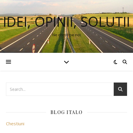
IDEI, OPINII, SOLUTII
Ne citesti pe noi
BLOG ITALO
Chestiuni