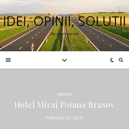
IDEI, OPINII, SOLUTII
Ne citesti pe noi
SERVICII
Hotel Miraj Poiana Brasov
February 27, 2018