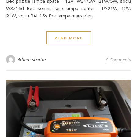
Bec pozitie lampa spate – 12V, W21/5W, 21W/5W, soclu
W3x16d Bec semnalizare lampa spate – PY21W, 12V,
21W, soclu BAU15s Bec lampa marsarier…
READ MORE
Administrator
0 Comments