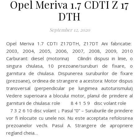
Opel Meriva 1.7 CDTI Z 17
DTH
September 12, 2020
Opel Meriva 1.7 CDTI Z17DTH, Z17DT Ani fabricatie:
2003, 2004, 2005, 2006, 2007, 2008, 2009, 2010
Carburant: diesel (motorina) Cilindri dispusi in linie, o
singura chiulasa, 10 prezoane/suruburi de fixare, o
garnitura de chiulasa. Dispunerea suruburilor de fixare
(prezoane), ordinea de strangere a acestora: Motor dispus
transversal (perpendicular pe lungimea autoturismului)
Vedere superioara a blocului motor, planul de prindere al
garniturii de chiulasa: role 8 4 1 5 9 disc volant role
7 3 2 6 10 disc volant ↓ Pasul “0” – Suruburile de prindere
vor fi inlocuite cu unele noi. Nu este acceptata refolosirea
prezoanelor vechi. Pasul A. Strangere de apropriere
regland cheia…