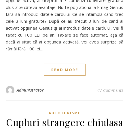
opţiune activă, ai dreptul la 7 comenzi cu livrare gratuită
plus alte câteva avantaje. Nu te poţi abona la Emag Genius
fără să introduci datele cardului. Ce se întâmplă când trec
cele 3 luni gratuite? După ce au trecut 3 luni de când ai
activat opţiunea Genius şi ai introdus datele cardului, vei fi
taxat cu 100 LEI pe an. Taxare se face automat, aşa că
dacă ai uitat că ai opţiunea activată, vei avea surpriza să
rămâi fără 100 lei…
READ MORE
Administrator
47 Comments
AUTOTURISME
Cupluri strangere chiulasa