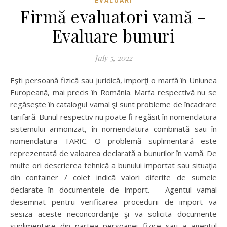
EVALUARI
Firmă evaluatori vamă –
Evaluare bunuri
July 5, 2022
Eşti persoană fizică sau juridică, imporţi o marfă în Uniunea
Europeană, mai precis în România. Marfa respectivă nu se
regăseşte în catalogul vamal şi sunt probleme de încadrare
tarifară. Bunul respectiv nu poate fi regăsit în nomenclatura
sistemului armonizat, în nomenclatura combinată sau în
nomenclatura TARIC. O problemă suplimentară este
reprezentată de valoarea declarată a bunurilor în vamă. De
multe ori descrierea tehnică a bunului importat sau situaţia
din container / colet indică valori diferite de sumele
declarate în documentele de import. Agentul vamal
desemnat pentru verificarea procedurii de import va
sesiza aceste neconcordanţe şi va solicita documente
suplimentare din partea persoanei fizice sau a agentul