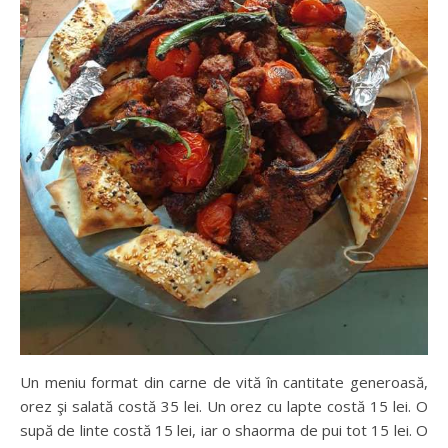
Un meniu format din carne de vită în cantitate generoasă,
orez şi salată costă 35 lei. Un orez cu lapte costă 15 lei. O
supă de linte costă 15 lei, iar o shaorma de pui tot 15 lei. O