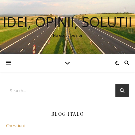
IDEI, OPINII, SOLUTII
Ne citesti pe noi
BLOG ITALO
Chestiuni