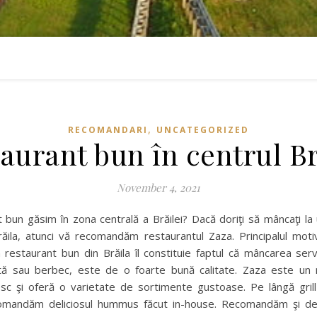
,
RECOMANDARI
UNCATEGORIZED
aurant bun în centrul Br
November 4, 2021
 bun găsim în zona centrală a Brăilei? Dacă doriţi să mâncaţi la
răila, atunci vă recomandăm restaurantul Zaza. Principalul mot
restaurant bun din Brăila îl constituie faptul că mâncarea servi
tă sau berbec, este de o foarte bună calitate. Zaza este un 
esc şi oferă o varietate de sortimente gustoase. Pe lângă grill-
omandăm deliciosul hummus făcut in-house. Recomandăm şi des