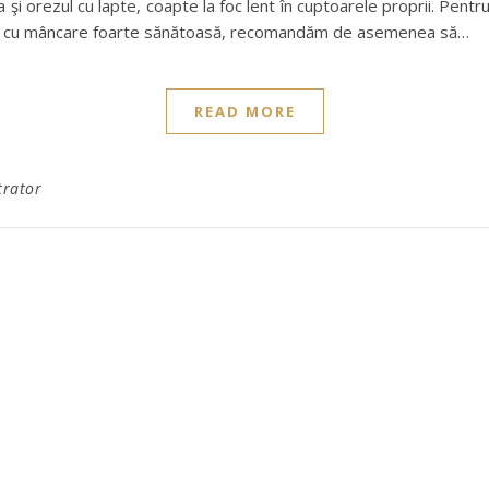
 şi orezul cu lapte, coapte la foc lent în cuptoarele proprii. Pent
t cu mâncare foarte sănătoasă, recomandăm de asemenea să…
READ MORE
trator