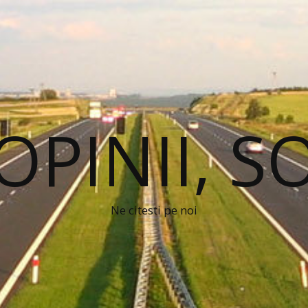
 OPINII, S
Ne citesti pe noi