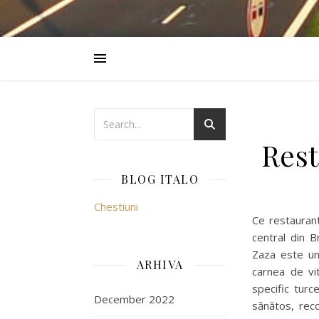
Rest
BLOG ITALO
Chestiuni
Ce restaurant
central din B
Zaza este un 
ARHIVA
carnea de vi
specific turc
December 2022
sănătos, rec