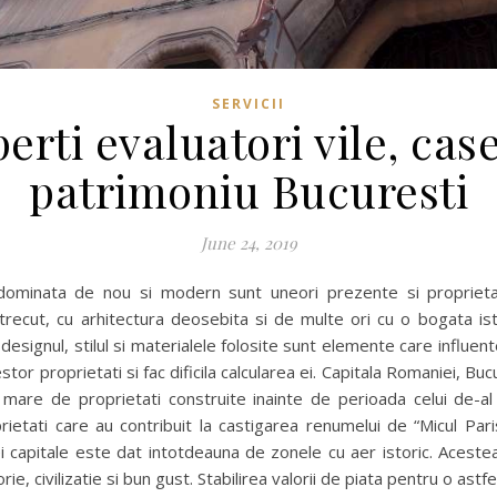
SERVICII
erti evaluatori vile, cas
patrimoniu Bucuresti
June 24, 2019
 dominata de nou si modern sunt uneori prezente si proprieta
 trecut, cu arhitectura deosebita si de multe ori cu o bogata ist
designul, stilul si materialele folosite sunt elemente care influe
stor proprietati si fac dificila calcularea ei. Capitala Romaniei, Bu
are de proprietati construite inainte de perioada celui de-al
rietati care au contribuit la castigarea renumelui de “Micul Pari
i capitale este dat intotdeauna de zonele cu aer istoric. Acestea 
orie, civilizatie si bun gust. Stabilirea valorii de piata pentru o astf