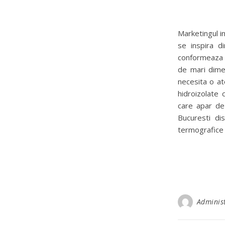
Marketingul in
se inspira di
conformeaza s
de mari dimen
necesita o at
hidroizolate 
care apar de 
Bucuresti di
termografice 
Adminis