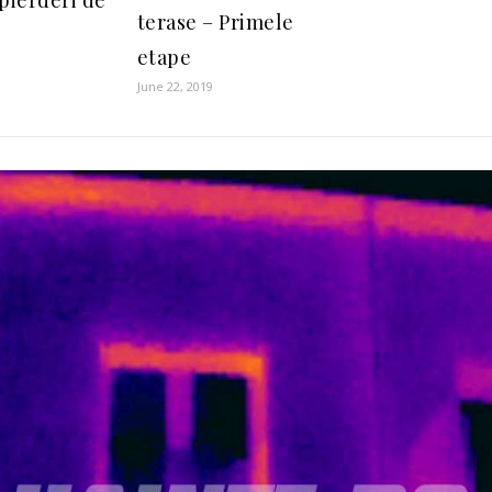
pierderi de
terase – Primele
etape
June 22, 2019