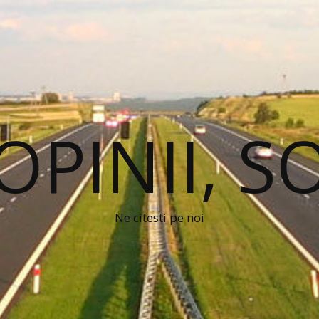
 OPINII, S
Ne citesti pe noi