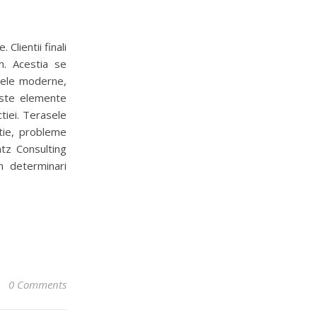
Clientii finali
rn. Acestia se
asele moderne,
ceste elemente
tiei. Terasele
atie, probleme
ntz Consulting
n determinari
0 Comments