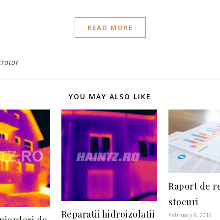
READ MORE
trator
YOU MAY ALSO LIKE
Raport de r
stocuri
Reparatii hidroizolatii
February 8, 2019