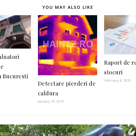
YOU MAY ALSO LIKE
aluatori
Raport de r
de
stocuri
 Bucuresti
February 8, 2019
Detectare pierderi de
caldura
January 19, 2019