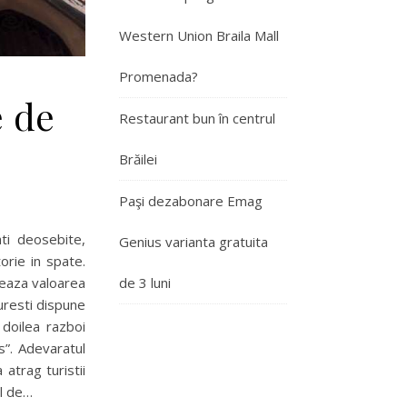
Western Union Braila Mall
Promenada?
e de
Restaurant bun în centrul
Brăilei
Paşi dezabonare Emag
ti deosebite,
Genius varianta gratuita
orie in spate.
nteaza valoarea
de 3 luni
curesti dispune
 doilea razboi
s”. Adevaratul
atrag turistii
el de…