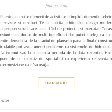
June 22, 2019
fluenteaza multe domenii de activitate si implicit domeniile tehnice. 
n reviste si emisiuni TV si solicita arhitectilor design mode
i propun solutii care sunt dificil de proiectat si executat. Ter
siuni sunt dorite de multi beneficiari dar putini inteleg ca a
entie deosebita de la stadiul de planseta pana la finalul construc
circulabile pot avea uneori probleme cu sistemele de hidroizol
la inceput sau la o anumita perioda de la data receptiei. Hai
spune de un colectiv de specialisti cu experienta relevanta i
(termoviziune cu infrarosu)…
READ MORE
trator