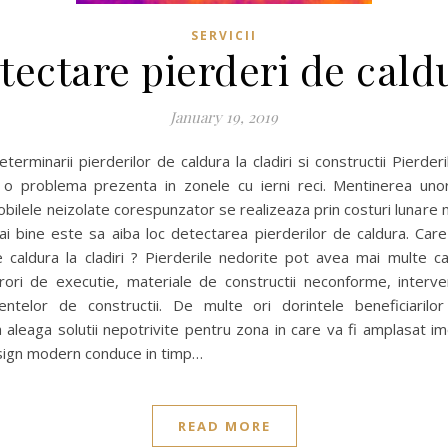
SERVICII
tectare pierderi de cald
January 19, 2019
terminarii pierderilor de caldura la cladiri si constructii Pierder
 o problema prezenta in zonele cu ierni reci. Mentinerea uno
obilele neizolate corespunzator se realizeaza prin costuri lunare m
i bine este sa aiba loc detectarea pierderilor de caldura. Car
e caldura la cladiri ? Pierderile nedorite pot avea mai multe c
rori de executie, materiale de constructii neconforme, interven
ntelor de constructii. De multe ori dorintele beneficiarilor
a aleaga solutii nepotrivite pentru zona in care va fi amplasat imo
sign modern conduce in timp…
READ MORE