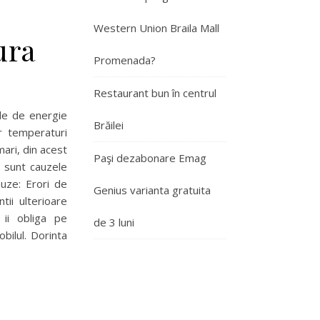
Western Union Braila Mall
ura
Promenada?
Restaurant bun în centrul
ile de energie
Brăilei
r temperaturi
ari, din acest
Paşi dezabonare Emag
e sunt cauzele
auze: Erori de
Genius varianta gratuita
tii ulterioare
 ii obliga pe
de 3 luni
bilul. Dorinta