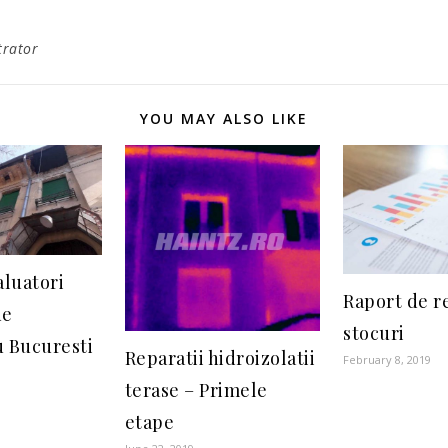
trator
YOU MAY ALSO LIKE
aluatori
Raport de r
de
stocuri
 Bucuresti
Reparatii hidroizolatii
February 8, 2019
terase – Primele
etape