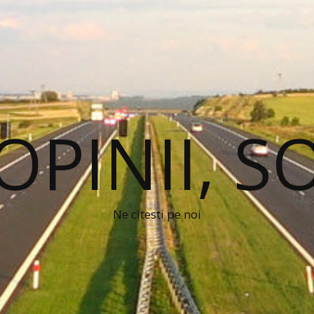
 OPINII, S
Ne citesti pe noi