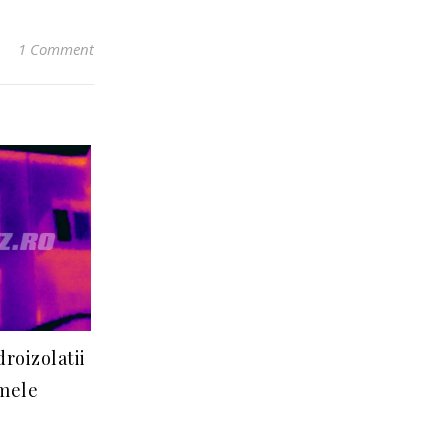
1 Comment
droizolatii
imele