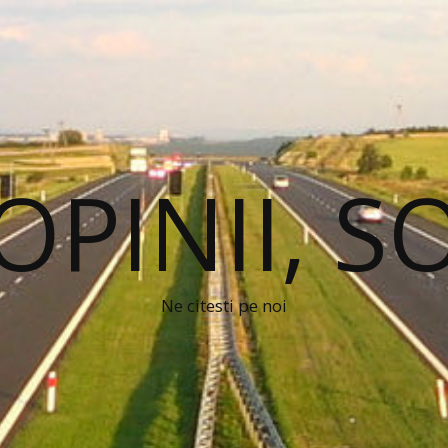
 OPINII, S
Ne citesti pe noi