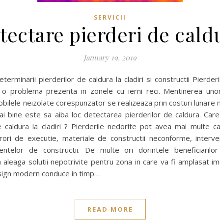
SERVICII
tectare pierderi de cald
January 19, 2019
terminarii pierderilor de caldura la cladiri si constructii Pierder
 o problema prezenta in zonele cu ierni reci. Mentinerea uno
obilele neizolate corespunzator se realizeaza prin costuri lunare m
i bine este sa aiba loc detectarea pierderilor de caldura. Car
e caldura la cladiri ? Pierderile nedorite pot avea mai multe c
rori de executie, materiale de constructii neconforme, interven
ntelor de constructii. De multe ori dorintele beneficiarilor
a aleaga solutii nepotrivite pentru zona in care va fi amplasat imo
sign modern conduce in timp…
READ MORE