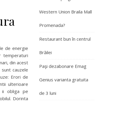
Western Union Braila Mall
ura
Promenada?
Restaurant bun în centrul
ile de energie
Brăilei
r temperaturi
ari, din acest
Paşi dezabonare Emag
e sunt cauzele
auze: Erori de
Genius varianta gratuita
tii ulterioare
 ii obliga pe
de 3 luni
bilul. Dorinta