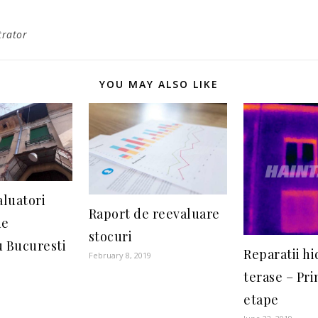
trator
YOU MAY ALSO LIKE
aluatori
Raport de reevaluare
de
stocuri
 Bucuresti
Reparatii hi
February 8, 2019
terase – Pr
etape