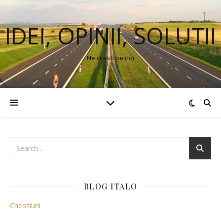
IDEI, OPINII, SOLUTII
Ne citesti pe noi
BLOG ITALO
Chestiuni