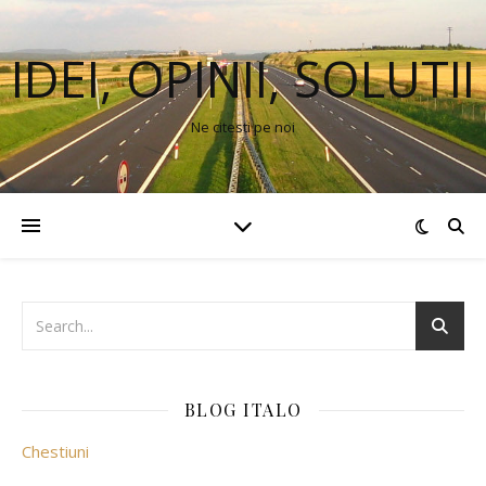
IDEI, OPINII, SOLUTII
Ne citesti pe noi
BLOG ITALO
Chestiuni