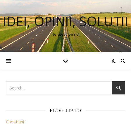
IDEI, OPINII, SOLUTII
Ne citesti pe noi
BLOG ITALO
Chestiuni