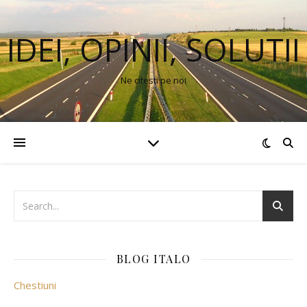
IDEI, OPINII, SOLUTII
Ne citesti pe noi
BLOG ITALO
Chestiuni