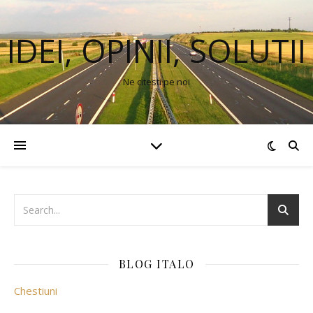
IDEI, OPINII, SOLUTII
Ne citesti pe noi
BLOG ITALO
Chestiuni