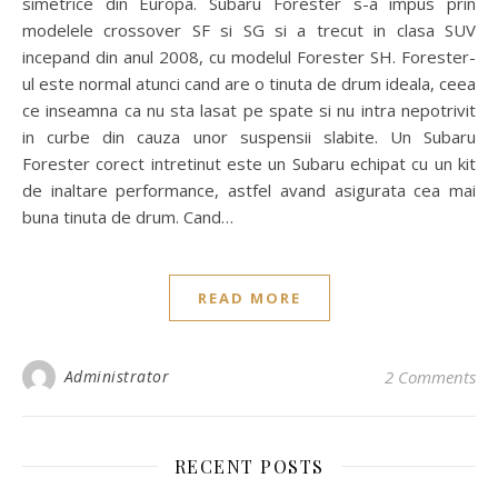
simetrice din Europa. Subaru Forester s-a impus prin
modelele crossover SF si SG si a trecut in clasa SUV
incepand din anul 2008, cu modelul Forester SH. Forester-
ul este normal atunci cand are o tinuta de drum ideala, ceea
ce inseamna ca nu sta lasat pe spate si nu intra nepotrivit
in curbe din cauza unor suspensii slabite. Un Subaru
Forester corect intretinut este un Subaru echipat cu un kit
de inaltare performance, astfel avand asigurata cea mai
buna tinuta de drum. Cand…
READ MORE
Administrator
2 Comments
RECENT POSTS