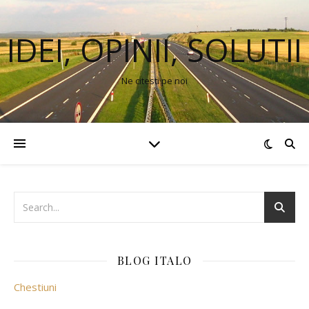
IDEI, OPINII, SOLUTII
Ne citesti pe noi
BLOG ITALO
Chestiuni