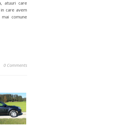
, atuuri care
i in care avem
le mai comune
0 Comments