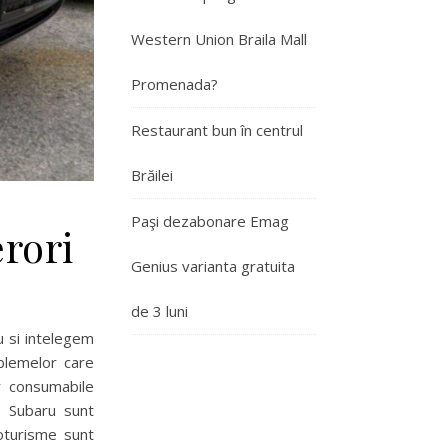
Western Union Braila Mall
Promenada?
Restaurant bun în centrul
Brăilei
Paşi dezabonare Emag
rori
Genius varianta gratuita
de 3 luni
u si intelegem
blemelor care
r consumabile
e Subaru sunt
toturisme sunt