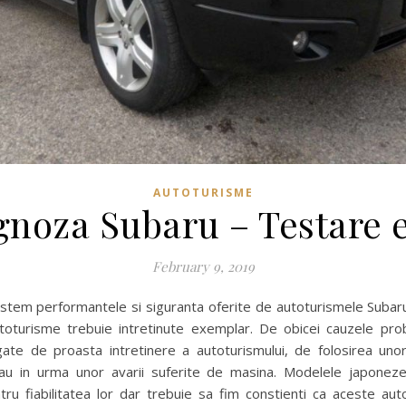
AUTOTURISME
gnoza Subaru – Testare e
February 9, 2019
astem performantele si siguranta oferite de autoturismele Subar
toturisme trebuie intretinute exemplar. De obicei cauzele pro
gate de proasta intretinere a autoturismului, de folosirea uno
sau in urma unor avarii suferite de masina. Modelele japonez
ru fiabilitatea lor dar trebuie sa fim constienti ca aceste au