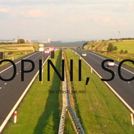
 OPINII, S
Ne citesti pe noi