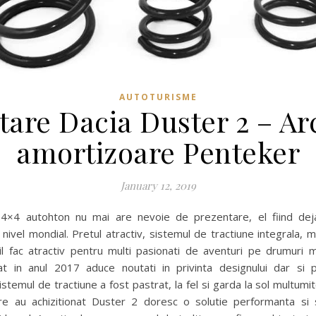
AUTOTURISME
tare Dacia Duster 2 – Ar
amortizoare Penteker
January 12, 2019
 4×4 autohton nu mai are nevoie de prezentare, el fiind dej
 nivel mondial. Pretul atractiv, sistemul de tractiune integrala, 
il fac atractiv pentru multi pasionati de aventuri pe drumuri ma
at in anul 2017 aduce noutati in privinta designului dar si
istemul de tractiune a fost pastrat, la fel si garda la sol multumi
are au achizitionat Duster 2 doresc o solutie performanta si 