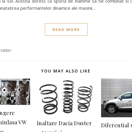
i la sol. Acestia doresc ca sporul de inaltime sa fie combinat si
unatatirea performantelor dinamice ale masinii.…
READ MORE
trator
YOU MAY ALSO LIKE
angere
hiulasa VW
Inaltare Dacia Duster
Diferential 
6v