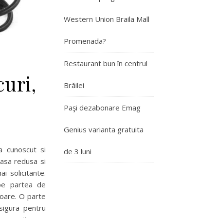
Western Union Braila Mall
Promenada?
Restaurant bun în centrul
curi,
Brăilei
Paşi dezabonare Emag
Genius varianta gratuita
a cunoscut si
de 3 luni
masa redusa si
i solicitante.
 pe partea de
toare. O parte
sigura pentru