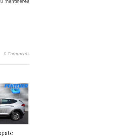
 cu mentinerea
0 Comments
spate