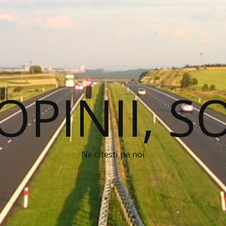
 OPINII, S
Ne citesti pe noi